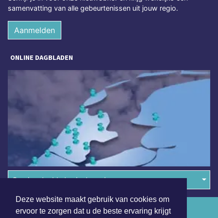
samenvatting van alle gebeurtenissen uit jouw regio.
Aanmelden
ONLINE DAGBLADEN
Overige dagbladen in de regio
Deze website maakt gebruik van cookies om
Algemene voorwaarden
ervoor te zorgen dat u de beste ervaring krijgt