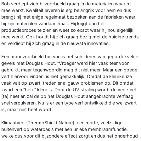
Bob verdiept zich bijvoorbeeld graag in de materialen waar hij
mee werkt. Kwaliteit leveren is erg belangrijk voor hem en dus
brengt hij met enige regelmaat bezoeken aan de fabrieken waar
hij zijn materialen vandaan haalt. Hij krijgt dan het
productieproces te zien en weet zo exact waar hij nou eigenlijk
mee werkt. Ook houdt hij zich graag bezig met de huidige trends
en verdiept hij zich graag in de nieuwste innovaties.
Een mooi voorbeeld hiervan is het schilderen van gepotdekselde
gevels met Douglas Hout. “Vroeger werd hier vaak teer voor
gebruikt, maar tegenwoordig mag dit niet meer. Maar een goede
verf hiervoor vinden, is niet gemakkelijk. Omdat de kleurkeuze
vaak valt op zwart, treden er al gauw problemen op. Dit omdat
zwart een “hete” kleur is. Door de UV straling wordt de verf snel
(te) heet en zal de op het Douglas Hout aangebrachte verflaag
snel verpulveren. Nu is er een type verf ontwikkeld die wel zwart
is, maar niet heet wordt.
Klimaatverf (ThermoShield Nature), een matte, veelzijdige
buitenverf op waterbasis met een unieke membraamfunctie,
welke dus voor dit bijzondere effect zorgt en dus het onderhoud