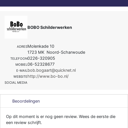
BOBO Schilderwerken
Molenkade 10
ADRES
1723 MK Noord-Scharwoude
0226-320905
TELEFOON
06-52328677
MOBIEL
bob.bogaart@quicknet.nl
E-MAIL
http://www.bo-bo.nl/
WEBSITE
SOCIAL MEDIA
Beoordelingen
Op dit moment is er nog geen review. Wees de eerste die
een review schrijft.