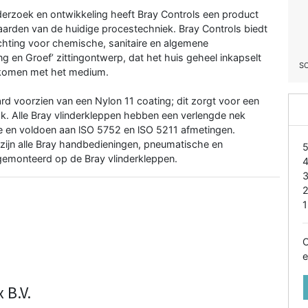
nderzoek en ontwikkeling heeft Bray Controls een product
arden van de huidige procestechniek. Bray Controls biedt
ichting voor chemische, sanitaire en algemene
g en Groef’ zittingontwerp, dat het huis geheel inkapselt
S
t komen met het medium.
aard voorzien van een Nylon 11 coating; dit zorgt voor een
k. Alle Bray vlinderkleppen hebben een verlengde nek
ie en voldoen aan lSO 5752 en lSO 5211 afmetingen.
zijn alle Bray handbedieningen, pneumatische en
 gemonteerd op de Bray vlinderkleppen.
1
O
e
 B.V.