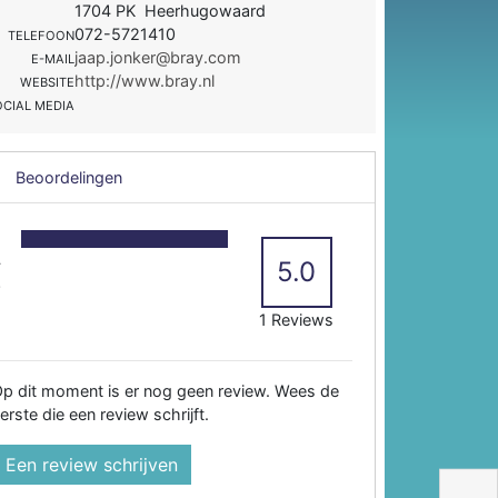
1704 PK Heerhugowaard
072-5721410
TELEFOON
jaap.jonker@bray.com
E-MAIL
http://www.bray.nl
WEBSITE
OCIAL MEDIA
Beoordelingen
5
4
5.0
3
2
1 Reviews
p dit moment is er nog geen review. Wees de
erste die een review schrijft.
Een review schrijven