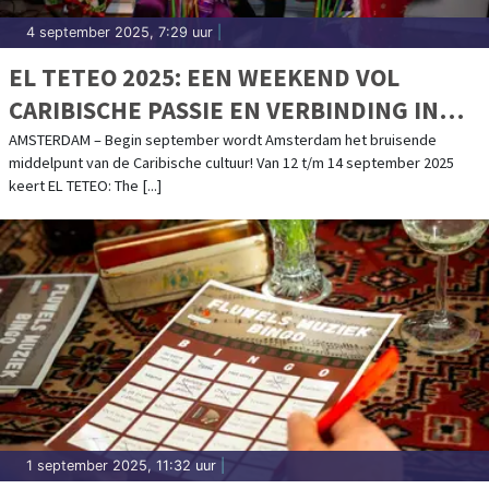
4 september 2025, 7:29 uur
|
EL TETEO 2025: EEN WEEKEND VOL
CARIBISCHE PASSIE EN VERBINDING IN
AMSTERDAM – 12 T/M 14 SEPTEMBER
AMSTERDAM – Begin september wordt Amsterdam het bruisende
middelpunt van de Caribische cultuur! Van 12 t/m 14 september 2025
keert EL TETEO: The [...]
1 september 2025, 11:32 uur
|