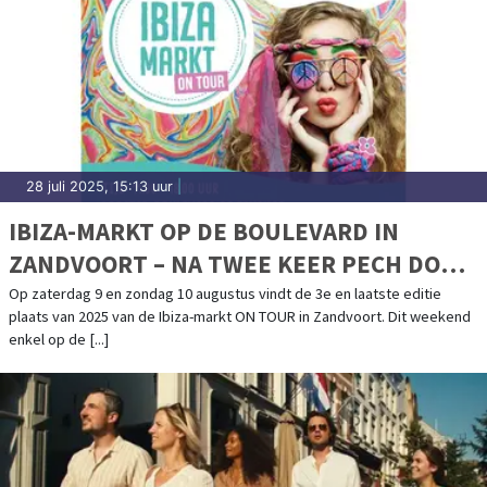
28 juli 2025, 15:13 uur
|
IBIZA-MARKT OP DE BOULEVARD IN
ZANDVOORT – NA TWEE KEER PECH DOOR
HET WEER GAAN WE VOOR EEN LAATSTE
Op zaterdag 9 en zondag 10 augustus vindt de 3e en laatste editie
plaats van 2025 van de Ibiza-markt ON TOUR in Zandvoort. Dit weekend
MOOI WEEKEND!
enkel op de [...]