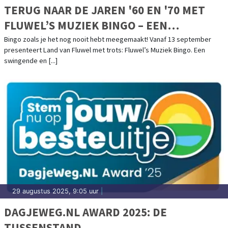
TERUG NAAR DE JAREN '60 EN '70 MET
FLUWEL’S MUZIEK BINGO – EEN
NOSTALGISCH FEESTJE IN OMA’S
Bingo zoals je het nog nooit hebt meegemaakt! Vanaf 13 september
presenteert Land van Fluwel met trots: Fluwel’s Muziek Bingo. Een
HUISKAMER!
swingende en [...]
29 augustus 2025, 9:05 uur
|
DAGJEWEG.NL AWARD 2025: DE
TUSSENSTAND