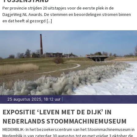
Per provincie strijden 20 uitstapjes voor de eerste plek in de
DagjeWeg.NL Awards. De stemmen en beoordelingen stromen binnen
en dat heeft al gezorgd [...]
25 augustus 2025, 18:12 uur
|
EXPOSITIE ‘LEVEN MET DE DIJK’ IN
NEDERLANDS STOOMMACHINEMUSEUM
MEDEMBLIK- In het bezoekerscentrum van het Stoommachinemuseum in
Medemblik is van zaterdag 30 augustus tot en met vrijdag 3 oktober de