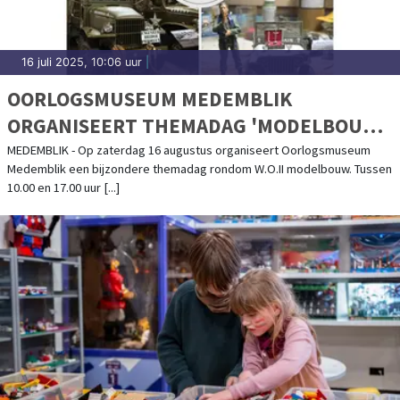
16 juli 2025, 10:06 uur
|
OORLOGSMUSEUM MEDEMBLIK
ORGANISEERT THEMADAG 'MODELBOUW'
- 16 AUGUSTUS 2025
MEDEMBLIK - Op zaterdag 16 augustus organiseert Oorlogsmuseum
Medemblik een bijzondere themadag rondom W.O.II modelbouw. Tussen
10.00 en 17.00 uur [...]