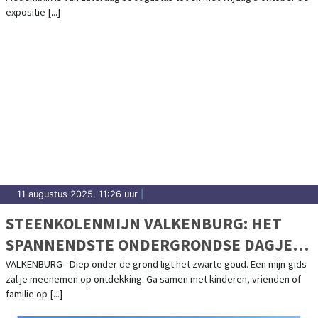
expositie [...]
11 augustus 2025, 11:26 uur
|
STEENKOLENMIJN VALKENBURG: HET
SPANNENDSTE ONDERGRONDSE DAGJE
UIT IN VALKENBURG
VALKENBURG - Diep onder de grond ligt het zwarte goud. Een mijn-gids
zal je meenemen op ontdekking. Ga samen met kinderen, vrienden of
familie op [...]