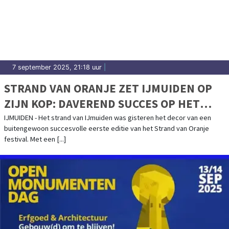
7 september 2025, 21:18 uur
|
STRAND VAN ORANJE ZET IJMUIDEN OP
ZIJN KOP: DAVEREND SUCCES OP HET
STRAND SMAAKT NAAR MEER, EDITIE 2026
IJMUIDEN - Het strand van IJmuiden was gisteren het decor van een
buitengewoon succesvolle eerste editie van het Strand van Oranje
AANGEKONDIGD
festival. Met een [...]