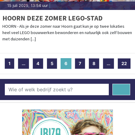
15 juli 2025, 13:54 uur
|
HOORN DEZE ZOMER LEGO-STAD
HOORN - Als je deze zomer naar Hoorn gaat kun je op twee lokaties
heel veel LEGO bouwwerken bewonderen en natuurlijk ook zelf bouwen
met duizenden [...]
1
...
4
5
6
(current)
7
8
...
22