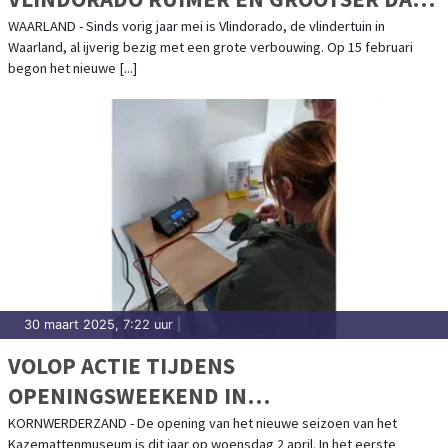
OOIT
WAARLAND - Sinds vorig jaar mei is Vlindorado, de vlindertuin in
Waarland, al ijverig bezig met een grote verbouwing. Op 15 februari
begon het nieuwe [...]
30 maart 2025, 7:22 uur
|
VOLOP ACTIE TIJDENS
OPENINGSWEEKEND IN
KAZEMATTENMUSEUM
KORNWERDERZAND - De opening van het nieuwe seizoen van het
Kazemattenmuseum is dit jaar op woensdag 2 april. In het eerste