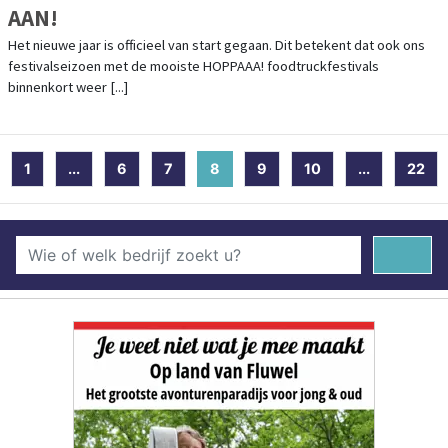
AAN!
Het nieuwe jaar is officieel van start gegaan. Dit betekent dat ook ons
festivalseizoen met de mooiste HOPPAAA! foodtruckfestivals
binnenkort weer [...]
1
...
6
7
8
(current)
9
10
...
22