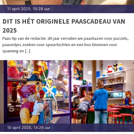
11 april 2025, 10:28 uur
|
DIT IS HÉT ORIGINELE PAASCADEAU VAN
2025
Paas-tip van de redactie: dit jaar verruilen we paashazen voor puzzels,
paaseitjes zoeken voor speurtochten en een bos bloemen voor
spanning en [...]
10 april 2025, 14:26 uur
|