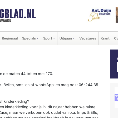
GBLAD.NL
n waard
Regionaal
Specials
Sport
Uitgaan
Vacatures
Krant
Co
in de maten 44 tot en met 170.
p. Bellen, sms-en of whatsApp-en mag ook: 06-244 35
of kinderkleding?
n kinderkleding voor je in, dit najaar hebben we ruime
Case, maar we verkopen ook outlet van o.a. Imps & Elfs,
ht hebben we een speciaal lookbook in de vorm van een