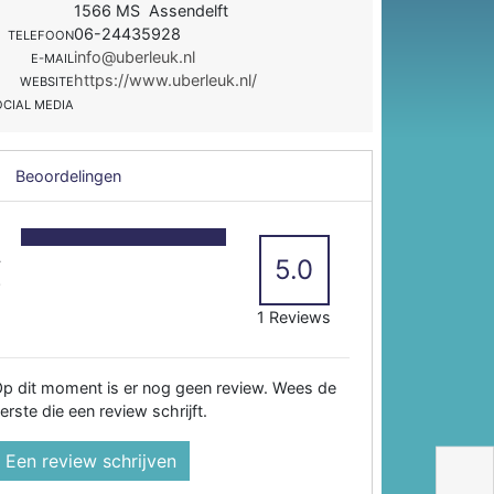
1566 MS Assendelft
06-24435928
TELEFOON
info@uberleuk.nl
E-MAIL
https://www.uberleuk.nl/
WEBSITE
OCIAL MEDIA
Beoordelingen
5
4
5.0
3
2
1 Reviews
p dit moment is er nog geen review. Wees de
erste die een review schrijft.
Een review schrijven