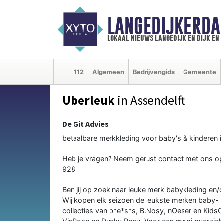
LANGEDIJKERDA
lokaal nieuws langedijk en dijk e
112
Algemeen
Bedrijvengids
Gemeente
Uberleuk
in Assendelft
De Git Advies
betaalbare merkkleding voor baby's & kinderen 
Heb je vragen? Neem gerust contact met ons o
928
Ben jij op zoek naar leuke merk babykleding en/
Wij kopen elk seizoen de leukste merken baby- e
collecties van b*e*s*s, B.Nosy, nOeser en Kids
VinRose en Ducky Beau. Voor een mooi overzic