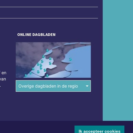
ONLINE DAGBLADEN
f en
van
.
Overige dagbladen in de regio
Ik accepteer cookies