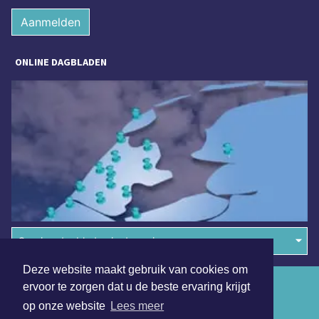
Aanmelden
ONLINE DAGBLADEN
Overige dagbladen in de regio
Deze website maakt gebruik van cookies om
Algemene voorwaarden
ervoor te zorgen dat u de beste ervaring krijgt
op onze website
Lees meer
Disclaimer