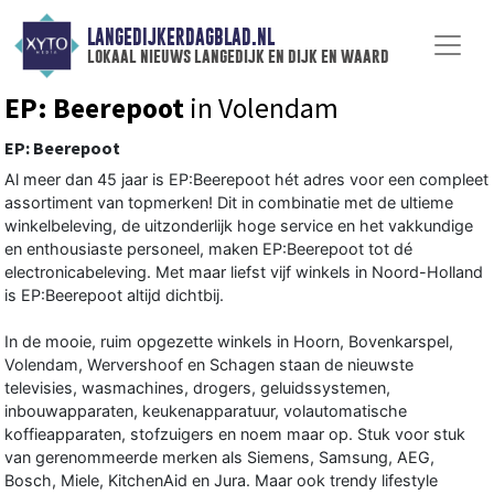
LANGEDIJKERDAGBLAD.NL
lokaal nieuws langedijk en dijk en waard
EP: Beerepoot
in Volendam
EP: Beerepoot
Al meer dan 45 jaar is EP:Beerepoot hét adres voor een compleet
assortiment van topmerken! Dit in combinatie met de ultieme
winkelbeleving, de uitzonderlijk hoge service en het vakkundige
en enthousiaste personeel, maken EP:Beerepoot tot dé
electronicabeleving. Met maar liefst vijf winkels in Noord-Holland
is EP:Beerepoot altijd dichtbij.
In de mooie, ruim opgezette winkels in Hoorn, Bovenkarspel,
Volendam, Wervershoof en Schagen staan de nieuwste
televisies, wasmachines, drogers, geluidssystemen,
inbouwapparaten, keukenapparatuur, volautomatische
koffieapparaten, stofzuigers en noem maar op. Stuk voor stuk
van gerenommeerde merken als Siemens, Samsung, AEG,
Bosch, Miele, KitchenAid en Jura. Maar ook trendy lifestyle