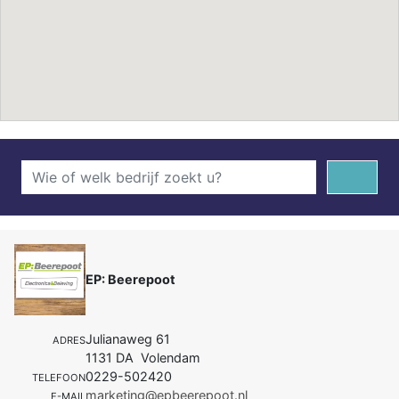
EP: Beerepoot
Julianaweg 61
ADRES
1131 DA Volendam
0229-502420
TELEFOON
marketing@epbeerepoot.nl
E-MAIL