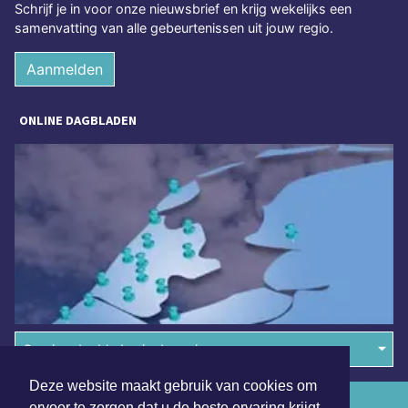
Schrijf je in voor onze nieuwsbrief en krijg wekelijks een
samenvatting van alle gebeurtenissen uit jouw regio.
Aanmelden
ONLINE DAGBLADEN
Overige dagbladen in de regio
Deze website maakt gebruik van cookies om
Algemene voorwaarden
ervoor te zorgen dat u de beste ervaring krijgt