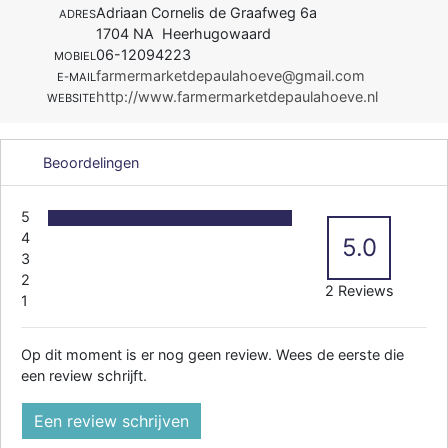
Adriaan Cornelis de Graafweg 6a
ADRES
1704 NA Heerhugowaard
06-12094223
MOBIEL
farmermarketdepaulahoeve@gmail.com
E-MAIL
http://www.farmermarketdepaulahoeve.nl
WEBSITE
Beoordelingen
5
4
5.0
3
2
2 Reviews
1
Op dit moment is er nog geen review. Wees de eerste die
een review schrijft.
Een review schrijven