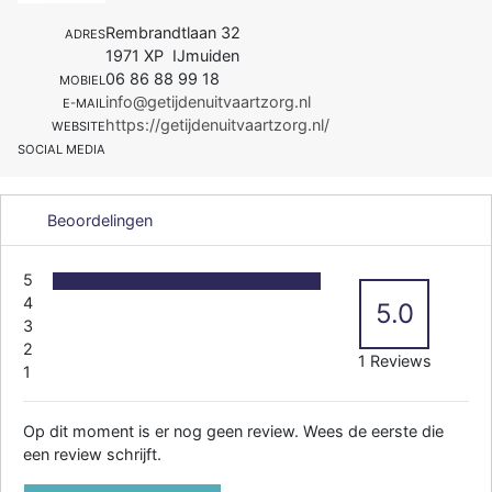
Rembrandtlaan 32
ADRES
1971 XP IJmuiden
06 86 88 99 18
MOBIEL
info@getijdenuitvaartzorg.nl
E-MAIL
https://getijdenuitvaartzorg.nl/
WEBSITE
SOCIAL MEDIA
Beoordelingen
5
4
5.0
3
2
1 Reviews
1
Op dit moment is er nog geen review. Wees de eerste die
een review schrijft.