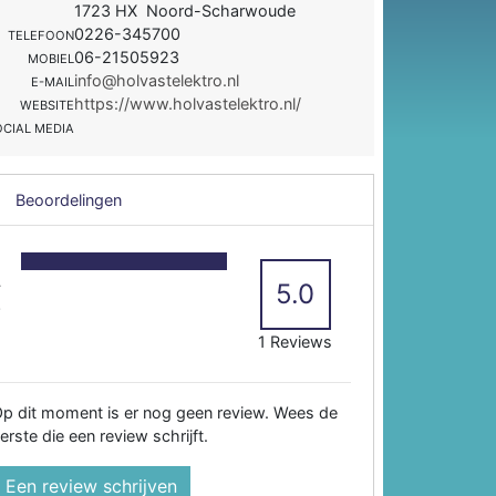
1723 HX Noord-Scharwoude
0226-345700
TELEFOON
06-21505923
MOBIEL
info@holvastelektro.nl
E-MAIL
https://www.holvastelektro.nl/
WEBSITE
OCIAL MEDIA
Beoordelingen
5
4
5.0
3
2
1 Reviews
p dit moment is er nog geen review. Wees de
erste die een review schrijft.
Een review schrijven