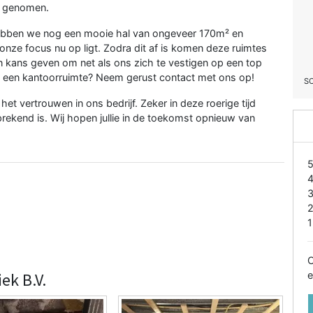
k genomen.
 hebben we nog een mooie hal van ongeveer 170m² en
onze focus nu op ligt. Zodra dit af is komen deze ruimtes
n kans geven om net als ons zich te vestigen op een top
 of een kantoorruimte? Neem gerust contact met ons op!
S
et vertrouwen in ons bedrijf. Zeker in deze roerige tijd
sprekend is. Wij hopen jullie in de toekomst opnieuw van
1
O
ek B.V.
e