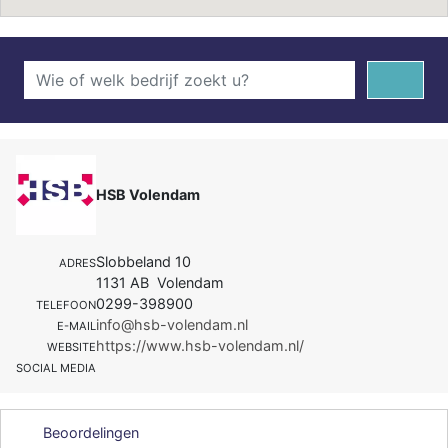
HSB Volendam
Slobbeland 10
ADRES
1131 AB Volendam
0299-398900
TELEFOON
info@hsb-volendam.nl
E-MAIL
https://www.hsb-volendam.nl/
WEBSITE
SOCIAL MEDIA
Beoordelingen