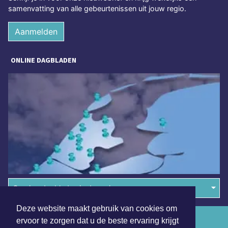
samenvatting van alle gebeurtenissen uit jouw regio.
Aanmelden
ONLINE DAGBLADEN
Overige dagbladen in de regio
Deze website maakt gebruik van cookies om
Algemene voorwaarden
ervoor te zorgen dat u de beste ervaring krijgt