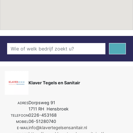
Klaver Tegels en Sanitair
Dorpsweg 91
ADRES
1711 RH Hensbroek
0226-453168
TELEFOON
06-51280740
MOBIEL
info@klavertegelsensanitair.nl
E-MAIL