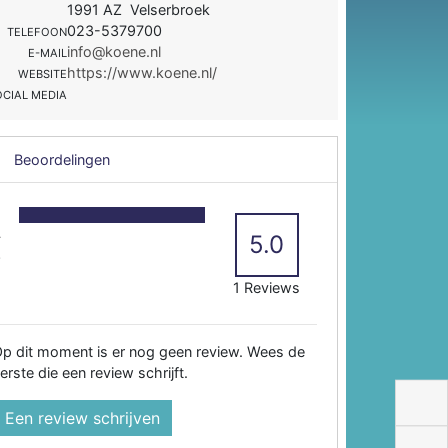
1991 AZ Velserbroek
023-5379700
TELEFOON
info@koene.nl
E-MAIL
https://www.koene.nl/
WEBSITE
OCIAL MEDIA
Beoordelingen
5
4
5.0
3
2
1 Reviews
p dit moment is er nog geen review. Wees de
erste die een review schrijft.
Een review schrijven