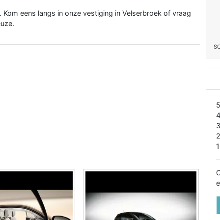
. Kom eens langs in onze vestiging in Velserbroek of vraag
euze.
S
1
O
e