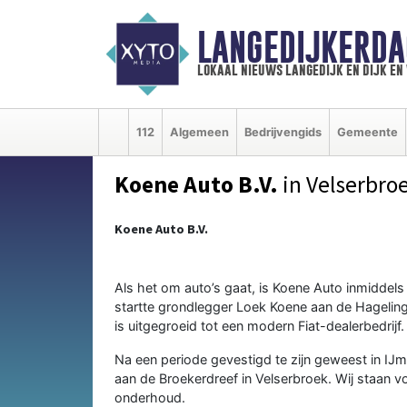
LANGEDIJKERDA
lokaal nieuws langedijk en dijk e
112
Algemeen
Bedrijvengids
Gemeente
Koene Auto B.V.
in Velserbro
Koene Auto B.V.
Als het om auto’s gaat, is Koene Auto inmiddels 
startte grondlegger Loek Koene aan de Hagelinge
is uitgegroeid tot een modern Fiat-dealerbedrij
Na een periode gevestigd te zijn geweest in IJ
aan de Broekerdreef in Velserbroek. Wij staan voo
onderhoud.