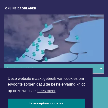
ONLINE DAGBLADEN
Overige dagbladen in de regio
Deze website maakt gebruik van cookies om
Algemene voorwaarden
ervoor te zorgen dat u de beste ervaring krijgt
op onze website
Lees meer
Disclaimer
Privacy Statement
Ik accepteer cookies