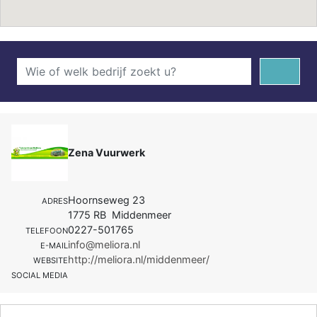
Zena Vuurwerk
Hoornseweg 23
ADRES
1775 RB Middenmeer
0227-501765
TELEFOON
info@meliora.nl
E-MAIL
http://meliora.nl/middenmeer/
WEBSITE
SOCIAL MEDIA