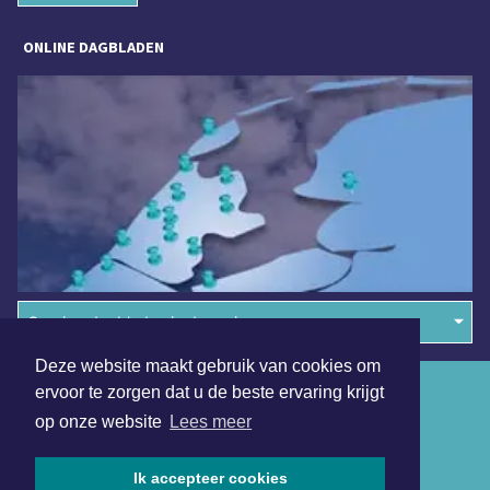
ONLINE DAGBLADEN
Overige dagbladen in de regio
Deze website maakt gebruik van cookies om
Algemene voorwaarden
ervoor te zorgen dat u de beste ervaring krijgt
op onze website
Lees meer
Disclaimer
Privacy Statement
Ik accepteer cookies