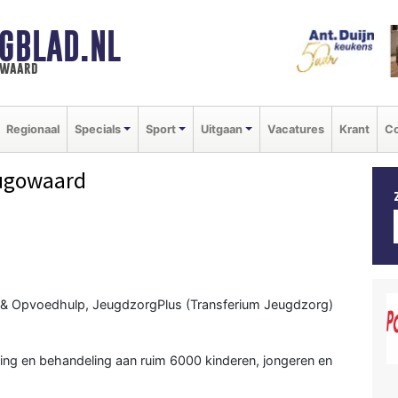
GBLAD.NL
n waard
Regionaal
Specials
Sport
Uitgaan
Vacatures
Krant
Co
ugowaard
d & Opvoedhulp, JeugdzorgPlus (Transferium Jeugdzorg)
ding en behandeling aan ruim 6000 kinderen, jongeren en