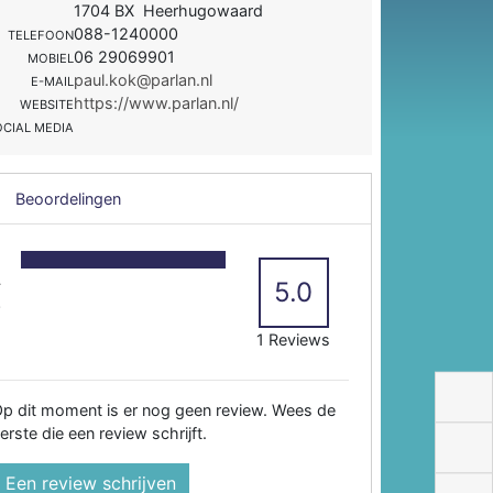
1704 BX Heerhugowaard
088-1240000
TELEFOON
06 29069901
MOBIEL
paul.kok@parlan.nl
E-MAIL
https://www.parlan.nl/
WEBSITE
OCIAL MEDIA
Beoordelingen
5
4
5.0
3
2
1 Reviews
p dit moment is er nog geen review. Wees de
erste die een review schrijft.
Een review schrijven