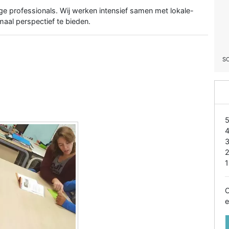
ge professionals. Wij werken intensief samen met lokale-
maal perspectief te bieden.
S
1
O
e