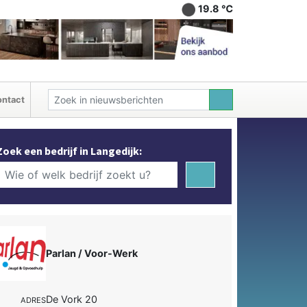
19.8 ℃
ntact
Zoek een bedrijf in Langedijk:
Parlan / Voor-Werk
De Vork 20
ADRES