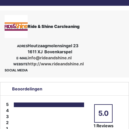
Ride & Shine Carcleaning
Houtzaagmolensingel 23
ADRES
1611 XJ Bovenkarspel
info@rideandshine.nl
E-MAIL
http://www.rideandshine.nl
WEBSITE
SOCIAL MEDIA
Beoordelingen
5
4
5.0
3
2
1 Reviews
1