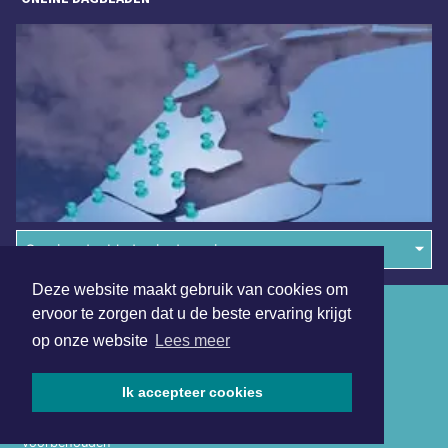
Overige dagbladen in de regio
Deze website maakt gebruik van cookies om
Algemene voorwaarden
ervoor te zorgen dat u de beste ervaring krijgt
op onze website
Lees meer
Disclaimer
Privacy Statement
Ik accepteer cookies
Copyright (c) 2026 | Langedijkerdagblad.nl - Alle rechten
voorbehouden