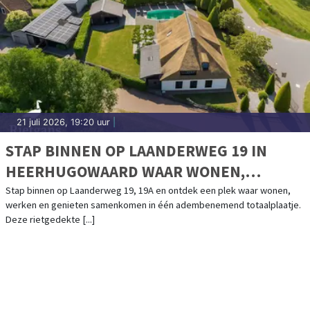
21 juli 2026, 19:20 uur
|
STAP BINNEN OP LAANDERWEG 19 IN
HEERHUGOWAARD WAAR WONEN,
WERKEN EN GENIETEN SAMENKOMEN
Stap binnen op Laanderweg 19, 19A en ontdek een plek waar wonen,
werken en genieten samenkomen in één adembenemend totaalplaatje.
Deze rietgedekte [...]