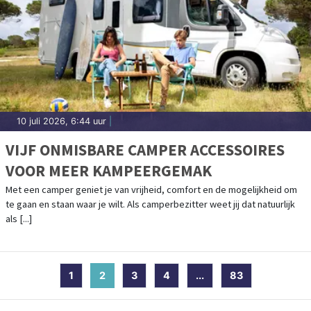
10 juli 2026, 6:44 uur
|
VIJF ONMISBARE CAMPER ACCESSOIRES
VOOR MEER KAMPEERGEMAK
Met een camper geniet je van vrijheid, comfort en de mogelijkheid om
te gaan en staan waar je wilt. Als camperbezitter weet jij dat natuurlijk
als [...]
1
2
(current)
3
4
...
83