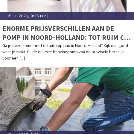
15 juli 2026, 9:25 uur
|
ENORME PRIJSVERSCHILLEN AAN DE
POMP IN NOORD-HOLLAND: TOT RUIM €
20 PER TANK
Ga je deze zomer met de auto op pad in Noord-Holland? Kijk dan goed
waar je tankt. Bij de duurste benzinepomp van de provincie betaal je
voor een [...]