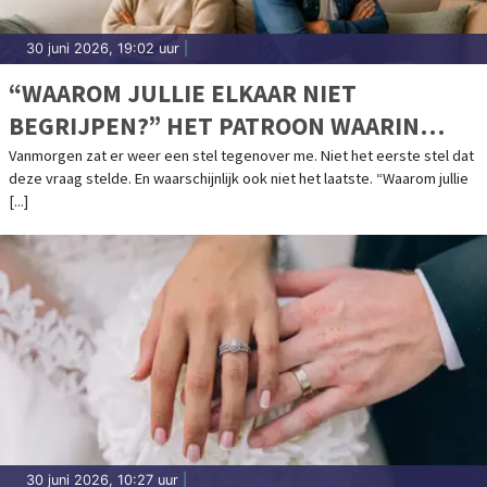
30 juni 2026, 19:02 uur
|
“WAAROM JULLIE ELKAAR NIET
BEGRIJPEN?” HET PATROON WAARIN
ZOVEEL STELLEN VASTLOPEN.
Vanmorgen zat er weer een stel tegenover me. Niet het eerste stel dat
deze vraag stelde. En waarschijnlijk ook niet het laatste. “Waarom jullie
[...]
30 juni 2026, 10:27 uur
|