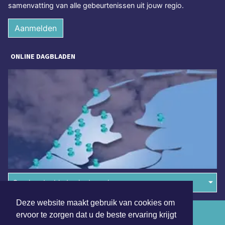
samenvatting van alle gebeurtenissen uit jouw regio.
Aanmelden
ONLINE DAGBLADEN
Overige dagbladen in de regio
Deze website maakt gebruik van cookies om
Algemene voorwaarden
ervoor te zorgen dat u de beste ervaring krijgt