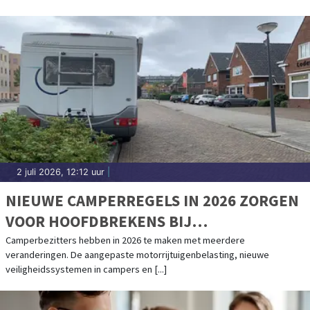
2 juli 2026, 12:12 uur
|
NIEUWE CAMPERREGELS IN 2026 ZORGEN
VOOR HOOFDBREKENS BIJ
CAMPERBEZITTERS
Camperbezitters hebben in 2026 te maken met meerdere
veranderingen. De aangepaste motorrijtuigenbelasting, nieuwe
veiligheidssystemen in campers en [...]