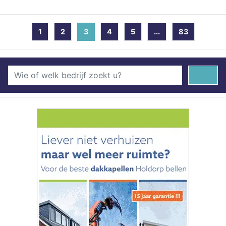
1
2
3
(current)
4
5
...
83