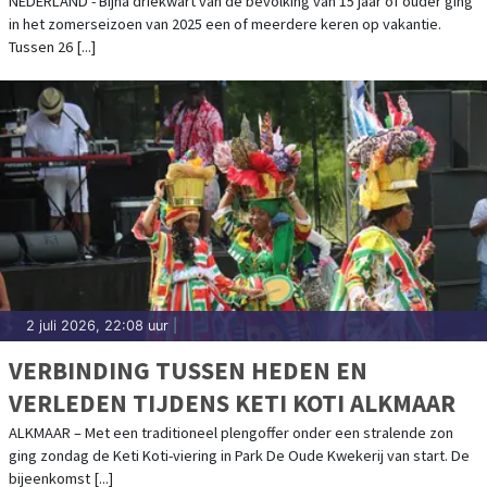
BESTEMMING
NEDERLAND - Bijna driekwart van de bevolking van 15 jaar of ouder ging
in het zomerseizoen van 2025 een of meerdere keren op vakantie.
Tussen 26 [...]
2 juli 2026, 22:08 uur
|
VERBINDING TUSSEN HEDEN EN
VERLEDEN TIJDENS KETI KOTI ALKMAAR
ALKMAAR – Met een traditioneel plengoffer onder een stralende zon
ging zondag de Keti Koti-viering in Park De Oude Kwekerij van start. De
bijeenkomst [...]