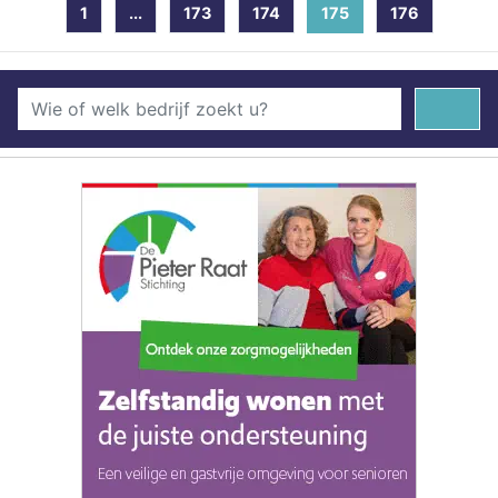
1
...
173
174
175
(current)
176