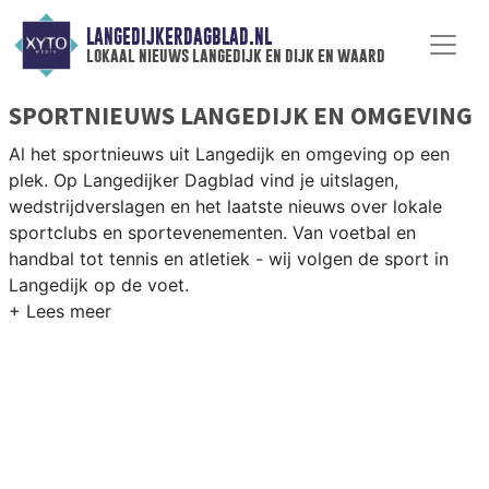
LANGEDIJKERDAGBLAD.NL
lokaal nieuws langedijk en dijk en waard
SPORTNIEUWS LANGEDIJK EN OMGEVING
Al het sportnieuws uit Langedijk en omgeving op een
plek. Op Langedijker Dagblad vind je uitslagen,
wedstrijdverslagen en het laatste nieuws over lokale
sportclubs en sportevenementen. Van voetbal en
handbal tot tennis en atletiek - wij volgen de sport in
Langedijk op de voet.
LOKALE SPORT LANGEDIJK
Van VV Langedijk en SC Broek op Langedijk tot korfbal
en fietsen langs de polderwegen en het Noord-Hollands
Kanaal — sport in Langedijk is dorps en actief. Blijf op
de hoogte van alle sportieve uitslagen en prestaties in
Langedijk.