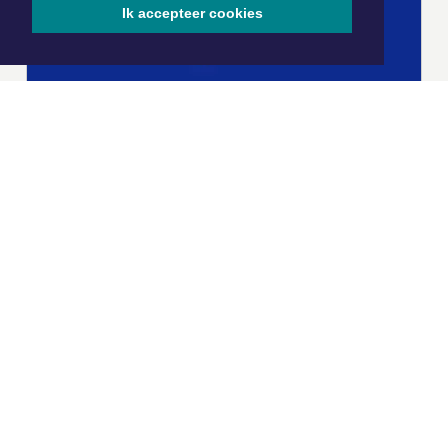
Ik accepteer cookies
|
Nieuws | Sport | Evenementen
Hoofdvestiging:
van Benthuizenlaan 1
1701 BZ Heerhugowaard
072 8200 600
redactie@xyto.nl
www.xyto.nl
SOCIAL MEDIA