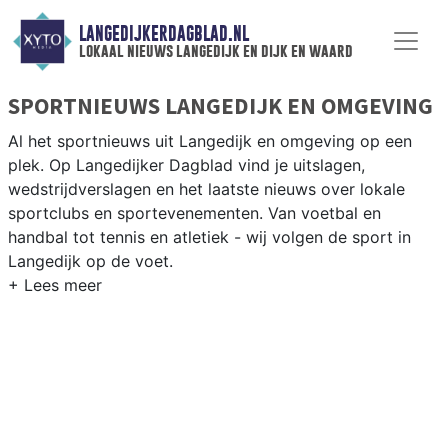
LANGEDIJKERDAGBLAD.NL
lokaal nieuws langedijk en dijk en waard
SPORTNIEUWS LANGEDIJK EN OMGEVING
Al het sportnieuws uit Langedijk en omgeving op een
plek. Op Langedijker Dagblad vind je uitslagen,
wedstrijdverslagen en het laatste nieuws over lokale
sportclubs en sportevenementen. Van voetbal en
handbal tot tennis en atletiek - wij volgen de sport in
Langedijk op de voet.
LOKALE SPORT LANGEDIJK
Van VV Langedijk en SC Broek op Langedijk tot korfbal
en fietsen langs de polderwegen en het Noord-Hollands
Kanaal — sport in Langedijk is dorps en actief. Blijf op
de hoogte van alle sportieve uitslagen en prestaties in
Langedijk.