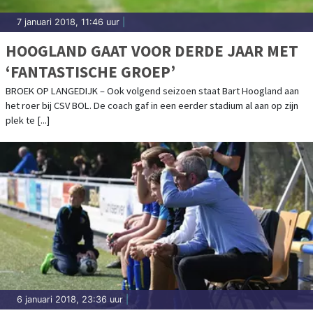
7 januari 2018, 11:46 uur
|
HOOGLAND GAAT VOOR DERDE JAAR MET
‘FANTASTISCHE GROEP’
BROEK OP LANGEDIJK – Ook volgend seizoen staat Bart Hoogland aan
het roer bij CSV BOL. De coach gaf in een eerder stadium al aan op zijn
plek te [...]
6 januari 2018, 23:36 uur
|