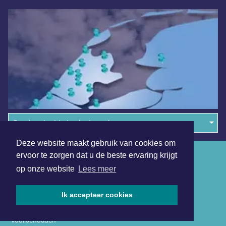
Overige dagbladen in de regio
Deze website maakt gebruik van cookies om
Algemene voorwaarden
ervoor te zorgen dat u de beste ervaring krijgt
op onze website
Lees meer
Disclaimer
Privacy Statement
Ik accepteer cookies
Copyright (c) 2026 | Langedijkerdagblad.nl - Alle rechten
voorbehouden