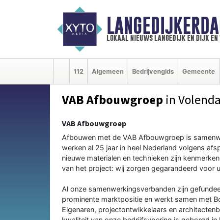
LANGEDIJKERDA
lokaal nieuws langedijk en dijk e
112
Algemeen
Bedrijvengids
Gemeente
VAB Afbouwgroep
in Volend
VAB Afbouwgroep
Afbouwen met de VAB Afbouwgroep is samenwerke
werken al 25 jaar in heel Nederland volgens afs
nieuwe materialen en technieken zijn kenmerk
van het project: wij zorgen gegarandeerd voor ui
Al onze samenwerkingsverbanden zijn gefunde
prominente marktpositie en werkt samen met B
Eigenaren, projectontwikkelaars en architecten
kwaliteit van onze bedrijfsvoering is geborgd in