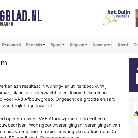
GBLAD.NL
n waard
Regionaal
Specials
Sport
Uitgaan
Vacatures
Krant
Co
am
n aan resultaat in woning- en utiliteitsbouw. Wij
praak, planning en verwachtingen. Innovatiekracht in
end voor VAB Afbouwgroep. Ongeacht de grootte en aard
tzonderlijk hoge kwaliteit.
erd op vertrouwen. VAB Afbouwgroep bekleedt een
ouwbedrijven, Woningbouwverenigingen, Verenigingen van
bureaus voor kleine- en zeer omvangrijke opdrachten. De
 het ISO-certificaat. Onze producten en