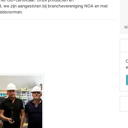
, we zijn aangesloten bij branchevereniging NOA en met
heidsnormen.
S
O
e