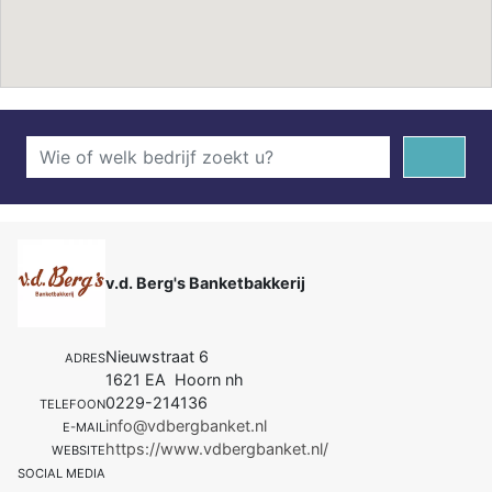
v.d. Berg's Banketbakkerij
Nieuwstraat 6
ADRES
1621 EA Hoorn nh
0229-214136
TELEFOON
info@vdbergbanket.nl
E-MAIL
https://www.vdbergbanket.nl/
WEBSITE
SOCIAL MEDIA