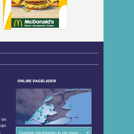
Volgende
ONLINE DAGBLADEN
f en
van
.
Overige dagbladen in de regio