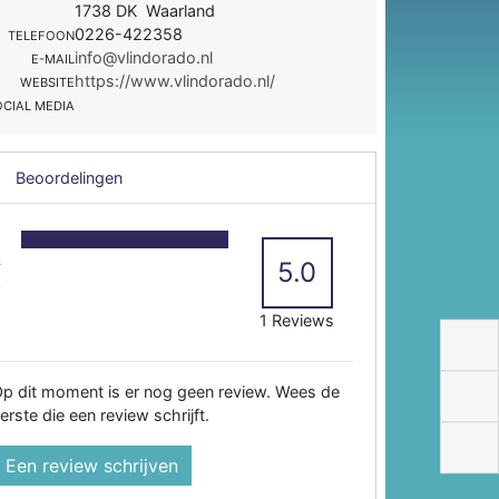
1738 DK Waarland
0226-422358
TELEFOON
info@vlindorado.nl
E-MAIL
https://www.vlindorado.nl/
WEBSITE
OCIAL MEDIA
Beoordelingen
5
4
5.0
3
2
1 Reviews
p dit moment is er nog geen review. Wees de
erste die een review schrijft.
Een review schrijven