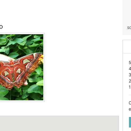
o
S
1
O
e