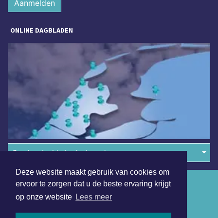
Aanmelden
ONLINE DAGBLADEN
Overige dagbladen in de regio
Deze website maakt gebruik van cookies om
Algemene voorwaarden
ervoor te zorgen dat u de beste ervaring krijgt
op onze website
Lees meer
Disclaimer
Privacy Statement